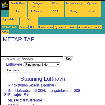
Satellitbilleder
10-dages
Klima
Farvandsudsigter
Cykloner
udsigt
Lyn
Lufthavne
OSS
Sprog
Kontakt
Nyhedsbrev
Om
METAR-TAF:
Europa
Afrika
Nordamerika
Sydamerika
Asien
Australien-Oceanien
Andre
METAR-TAF
Lufthavne :
Stauning Lufthavn
Ringkøbing-Skjern, Danmark
Breddekreds: 56-00N, længdekreds: 008-
21E, højde: 5 m
METAR:
fraværende