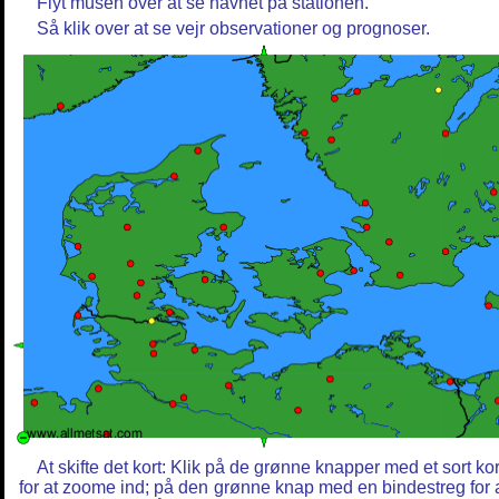
Flyt musen over at se navnet på stationen.
Så klik over at se vejr observationer og prognoser.
At skifte det kort: Klik på de grønne knapper med et sort ko
for at zoome ind; på den grønne knap med en bindestreg for 