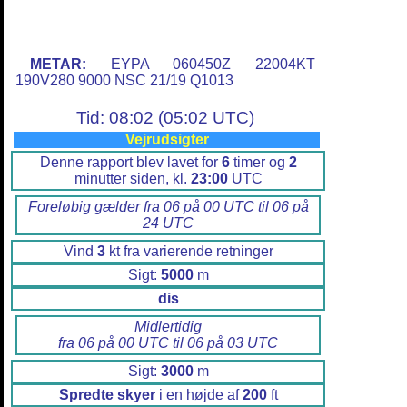
METAR:
EYPA 060450Z 22004KT
190V280 9000 NSC 21/19 Q1013
Tid: 08:02 (05:02 UTC)
Vejrudsigter
Denne rapport blev lavet for
6
timer og
2
minutter siden, kl.
23:00
UTC
Foreløbig gælder fra 06 på 00 UTC til 06 på
24 UTC
Vind
3
kt fra varierende retninger
Sigt:
5000
m
dis
Midlertidig
fra 06 på 00 UTC til 06 på 03 UTC
Sigt:
3000
m
Spredte skyer
i en højde af
200
ft