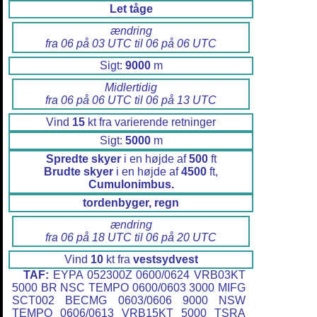
Let tåge
ændring
fra 06 på 03 UTC til 06 på 06 UTC
Sigt:
9000
m
Midlertidig
fra 06 på 06 UTC til 06 på 13 UTC
Vind
15
kt fra varierende retninger
Sigt:
5000
m
Spredte skyer
i en højde af
500
ft
Brudte skyer
i en højde af
4500
ft,
Cumulonimbus.
tordenbyger, regn
ændring
fra 06 på 18 UTC til 06 på 20 UTC
Vind
10
kt fra
vestsydvest
TAF:
EYPA 052300Z 0600/0624 VRB03KT
5000 BR NSC TEMPO 0600/0603 3000 MIFG
SCT002 BECMG 0603/0606 9000 NSW
TEMPO 0606/0613 VRB15KT 5000 TSRA