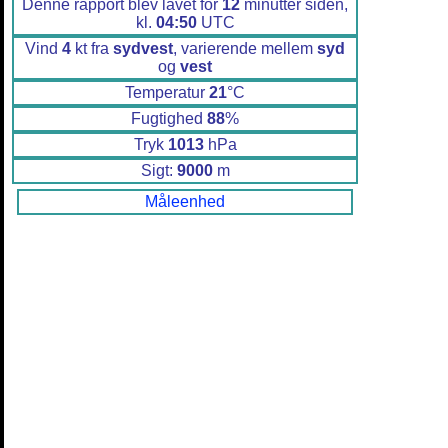
Denne rapport blev lavet for
12
minutter siden,
kl.
04:50
UTC
Vind
4
kt fra
sydvest
, varierende mellem
syd
og
vest
Temperatur
21
°C
Fugtighed
88
%
Tryk
1013
hPa
Sigt:
9000
m
Måleenhed