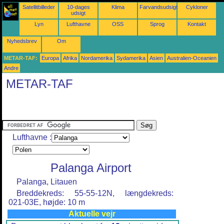
Satellitbilleder
10-dages
Klima
Farvandsudsigter
Cykloner
udsigt
Lyn
Lufthavne
OSS
Sprog
Kontakt
Nyhedsbrev
Om
METAR-TAF:
Europa
Afrika
Nordamerika
Sydamerika
Asien
Australien-Oceanien
Andre
METAR-TAF
Lufthavne :
Palanga Airport
Palanga, Litauen
Breddekreds: 55-55-12N, længdekreds:
021-03E, højde: 10 m
Aktuelle vejr