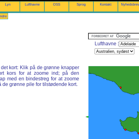
Lyn
Lufthavne
OSS
Sprog
Kontakt
Nyhedsbre
ndre
Lufthavne :
e det kort: Klik på de grønne knapper
rt kors for at zoome ind; på den
ap med en bindestreg for at zoome
å de grønne pile for tilstødende kort.