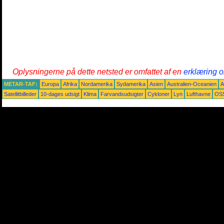
Oplysningerne på dette netsted er omfattet af en
erklæring o
METAR-TAF:
Europa
Afrika
Nordamerika
Sydamerika
Asien
Australien-Oceanien
A
Satellitbilleder
10-dages udsigt
Klima
Farvandsudsigter
Cykloner
Lyn
Lufthavne
OS