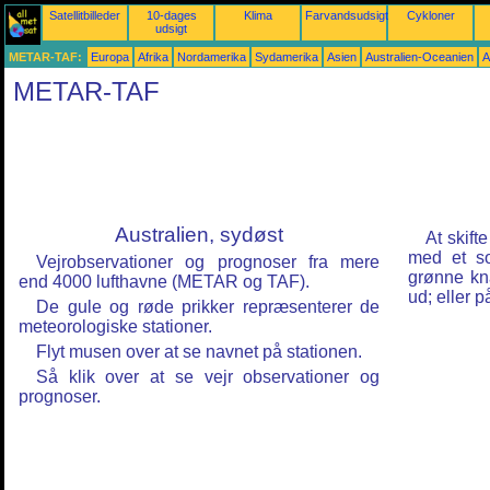
Satellitbilleder
10-dages
Klima
Farvandsudsigter
Cykloner
udsigt
METAR-TAF:
Europa
Afrika
Nordamerika
Sydamerika
Asien
Australien-Oceanien
A
METAR-TAF
Australien, sydøst
At skift
med et so
Vejrobservationer og prognoser fra mere
grønne kn
end 4000 lufthavne (METAR og TAF).
ud; eller p
De gule og røde prikker repræsenterer de
meteorologiske stationer.
Flyt musen over at se navnet på stationen.
Så klik over at se vejr observationer og
prognoser.