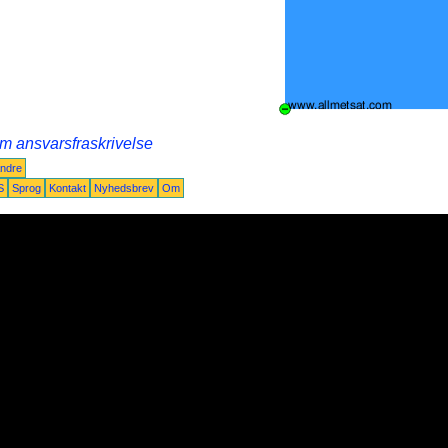
m ansvarsfraskrivelse
ndre
S
Sprog
Kontakt
Nyhedsbrev
Om