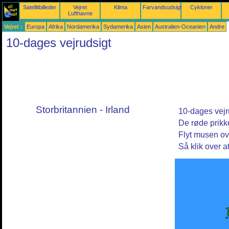
Satellitbilleder
Vejret
Klima
Farvandsudsigter
Cykloner
Lufthavne
Vejret :
Europa
Afrika
Nordamerika
Sydamerika
Asien
Australien-Oceanien
Andre
10-dages vejrudsigt
Storbritannien - Irland
10-dages vejru
De røde prikk
Flyt musen ov
Så klik over at