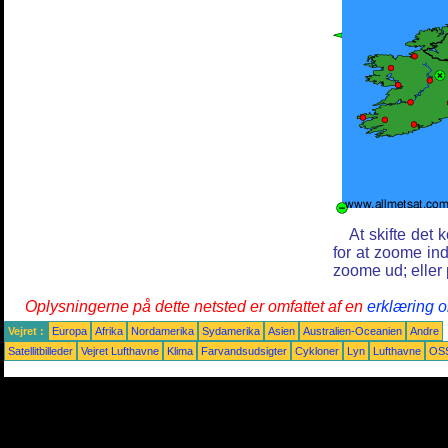
At skifte det 
for at zoome in
zoome ud; eller 
Oplysningerne på dette netsted er omfattet af en
erklæring o
Vejret :
Europa
Afrika
Nordamerika
Sydamerika
Asien
Australien-Oceanien
Andre
Satellitbilleder
Vejret Lufthavne
Klima
Farvandsudsigter
Cykloner
Lyn
Lufthavne
OS