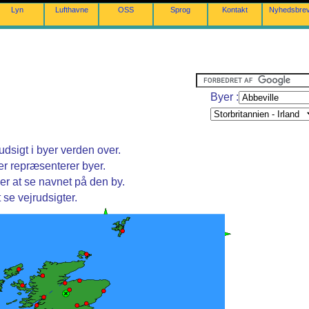
Lyn
Lufthavne
OSS
Sprog
Kontakt
Nyhedsbre
Byer :
dsigt i byer verden over.
er repræsenterer byer.
er at se navnet på den by.
 se vejrudsigter.