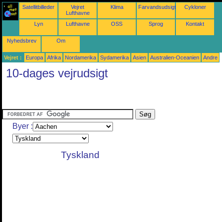
Satellitbilleder
Vejret
Klima
Farvandsudsigter
Cykloner
Lufthavne
Lyn
Lufthavne
OSS
Sprog
Kontakt
Nyhedsbrev
Om
Vejret :
Europa
Afrika
Nordamerika
Sydamerika
Asien
Australien-Oceanien
Andre
10-dages vejrudsigt
Byer :
Tyskland