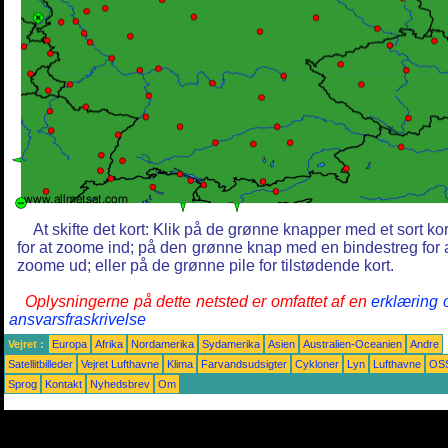
At skifte det kort: Klik på de grønne knapper med et sort ko
for at zoome ind; på den grønne knap med en bindestreg for 
zoome ud; eller på de grønne pile for tilstødende kort.
Oplysningerne på dette netsted er omfattet af en
erklæring
ansvarsfraskrivelse
Vejret :
Europa
Afrika
Nordamerika
Sydamerika
Asien
Australien-Oceanien
Andre
Satellitbilleder
Vejret Lufthavne
Klima
Farvandsudsigter
Cykloner
Lyn
Lufthavne
OS
Sprog
Kontakt
Nyhedsbrev
Om