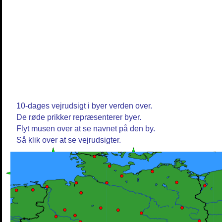
10-dages vejrudsigt i byer verden over.
De røde prikker repræsenterer byer.
Flyt musen over at se navnet på den by.
Så klik over at se vejrudsigter.