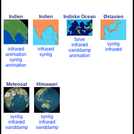
Indien
Indien
Indiske Ocean
Østasien
farve
synlig
infrarød
infrarød
infrarød
infrarød
vanddamp
animation
synlig
animation
synlig
animation
Meteosat
Himawari
synlig
synlig
infrarød
infrarød
vanddamp
vanddamp