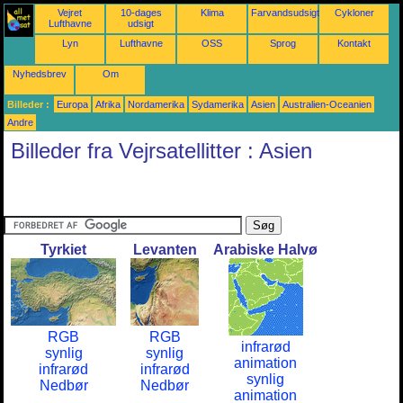
Vejret
10-dages
Klima
Farvandsudsigter
Cykloner
Lufthavne
udsigt
Lyn
Lufthavne
OSS
Sprog
Kontakt
Nyhedsbrev
Om
Billeder :
Europa
Afrika
Nordamerika
Sydamerika
Asien
Australien-Oceanien
Andre
Billeder fra Vejrsatellitter : Asien
Tyrkiet
Levanten
Arabiske Halvø
RGB
RGB
infrarød
synlig
synlig
animation
infrarød
infrarød
synlig
Nedbør
Nedbør
animation