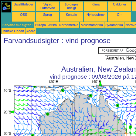
Satellitbilleder
Vejret
10-dages
Klima
Cykloner
Lufthavne
udsigt
OSS
Sprog
Kontakt
Nyhedsbrev
Om
Farvandsudsigter :
Europa
Afrika
Nordamerika
Mellemamerika
Sydamerika
Nordves
Indiske Ocean
Andre
Farvandsudsigter : vind prognose
Australien, New Zeala
vind prognose : 09/08/2026 på 