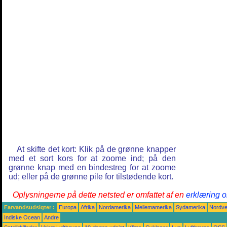
At skifte det kort: Klik på de grønne knapper
med et sort kors for at zoome ind; på den
grønne knap med en bindestreg for at zoome
ud; eller på de grønne pile for tilstødende kort.
Oplysningerne på dette netsted er omfattet af en
erklæring o
Farvandsudsigter :
Europa
Afrika
Nordamerika
Mellemamerika
Sydamerika
Nordves
Indiske Ocean
Andre