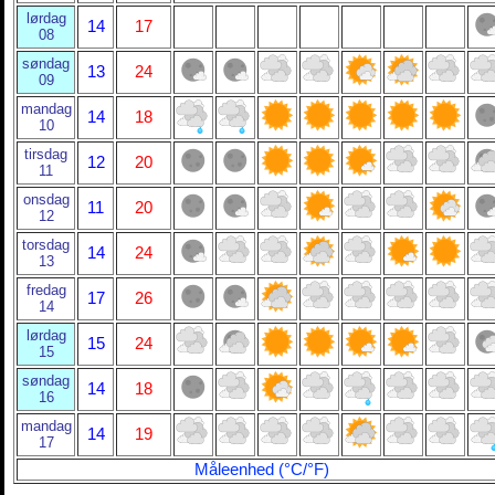
lørdag
14
17
08
søndag
13
24
09
mandag
14
18
10
tirsdag
12
20
11
onsdag
11
20
12
torsdag
14
24
13
fredag
17
26
14
lørdag
15
24
15
søndag
14
18
16
mandag
14
19
17
Måleenhed (°C/°F)