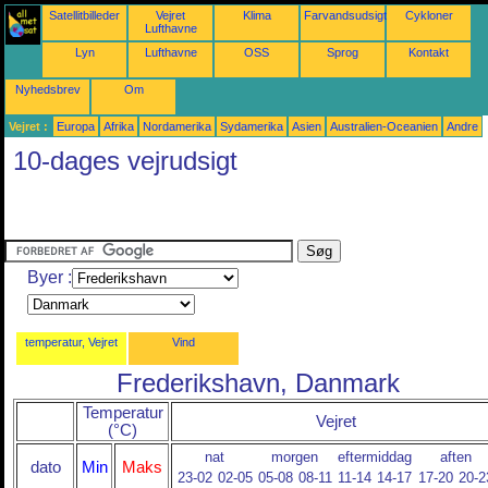
Satellitbilleder
Vejret
Klima
Farvandsudsigter
Cykloner
Lufthavne
Lyn
Lufthavne
OSS
Sprog
Kontakt
Nyhedsbrev
Om
Vejret :
Europa
Afrika
Nordamerika
Sydamerika
Asien
Australien-Oceanien
Andre
10-dages vejrudsigt
Byer :
temperatur, Vejret
Vind
Frederikshavn, Danmark
Temperatur
Vejret
(°C)
nat
morgen
eftermiddag
aften
dato
Min
Maks
23-02
02-05
05-08
08-11
11-14
14-17
17-20
20-2