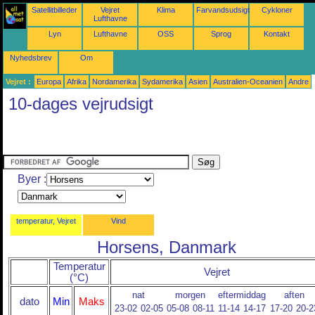
Satellitbilleder
Vejret
Klima
Farvandsudsigter
Cykloner
Lufthavne
Lyn
Lufthavne
OSS
Sprog
Kontakt
Nyhedsbrev
Om
Vejret :
Europa
Afrika
Nordamerika
Sydamerika
Asien
Australien-Oceanien
Andre
10-dages vejrudsigt
Byer :
temperatur, Vejret
Vind
Horsens, Danmark
Temperatur
Vejret
(°C)
nat
morgen
eftermiddag
aften
dato
Min
Maks
23-02
02-05
05-08
08-11
11-14
14-17
17-20
20-2