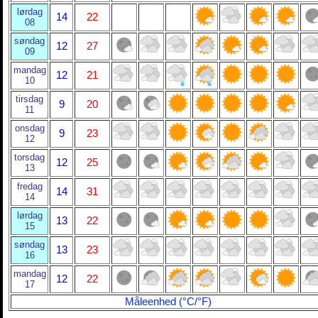
lørdag
14
22
08
søndag
12
27
09
mandag
12
21
10
tirsdag
9
20
11
onsdag
9
23
12
torsdag
12
25
13
fredag
14
31
14
lørdag
13
22
15
søndag
13
23
16
mandag
12
22
17
Måleenhed (°C/°F)